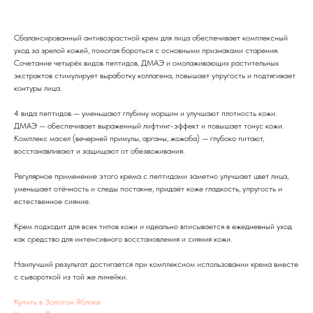
Сбалансированный антивозрастной крем для лица обеспечивает комплексный
уход за зрелой кожей, помогая бороться с основными признаками старения.
Сочетание четырёх видов пептидов, ДМАЭ и омолаживающих растительных
экстрактов стимулирует выработку коллагена, повышает упругость и подтягивает
контуры лица.
4 вида пептидов — уменьшают глубину морщин и улучшают плотность кожи.
ДМАЭ — обеспечивает выраженный лифтинг-эффект и повышает тонус кожи.
Комплекс масел (вечерней примулы, арганы, жожоба) — глубоко питают,
восстанавливают и защищают от обезвоживания.
Регулярное применение этого крема с пептидами заметно улучшает цвет лица,
уменьшает отёчность и следы постакне, придаёт коже гладкость, упругость и
естественное сияние.
Крем подходит для всех типов кожи и идеально вписывается в ежедневный уход
как средство для интенсивного восстановления и сияния кожи.
Наилучший результат достигается при комплексном использовании крема вместе
с сывороткой из той же линейки.
Купить в Золотом Яблоке